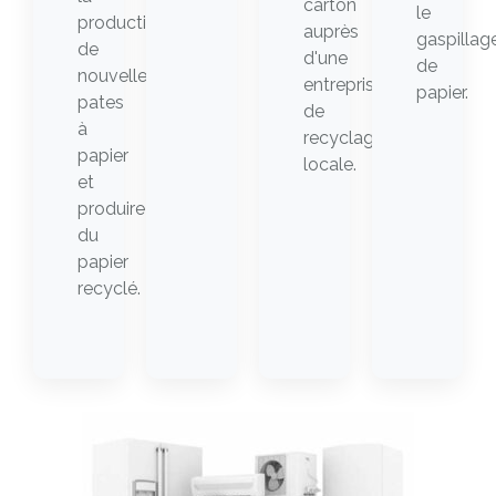
carton
le
production
auprès
gaspillag
de
d'une
de
nouvelles
entreprise
papier.
pates
de
à
recyclage
papier
locale.
et
produire
du
papier
recyclé.