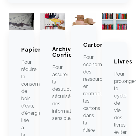
Cartons
Archives
Papiers
Confidentiels
Pour
Livres
Pour
économiser
Pour
réduire
des
Pour
assurer
la
ressources
prolonger
la
consommation
en
le
destruction
de
réintroduisant
cycle
sécurisée
bois,
les
de
des
d'eau,
cartons
vie
informations
d'énergie
dans
des
sensibles.
liée
la
livres,
à
filière
éviter
la